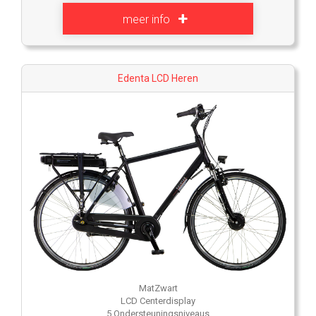
meer info
Edenta LCD Heren
MatZwart
LCD Centerdisplay
5 Ondersteuningsniveaus