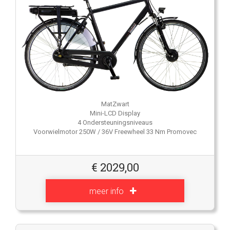
MatZwart
Mini-LCD Display
4 Ondersteuningsniveaus
Voorwielmotor 250W / 36V Freewheel 33 Nm Promovec
€
2029,00
meer info