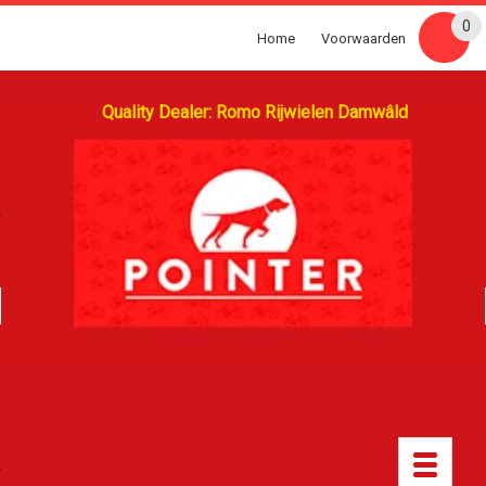
0
Home
Voorwaarden
Quality Dealer: Romo Rijwielen Damwâld
Toggle
navigatio