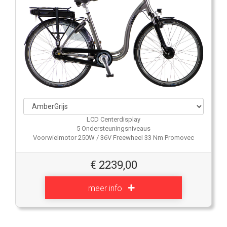
LCD Centerdisplay
5 Ondersteuningsniveaus
Voorwielmotor 250W / 36V Freewheel 33 Nm Promovec
€
2239,00
meer info