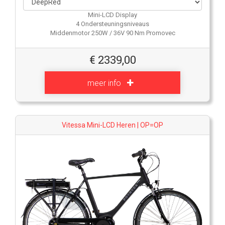
Mini-LCD Display
4 Ondersteuningsniveaus
Middenmotor 250W / 36V 90 Nm Promovec
€
2339,00
meer info
Vitessa Mini-LCD Heren | OP=OP