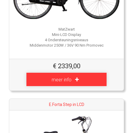
MatZwart
Mini-LCD Display
4 Ondersteuningsniveaus
Middenmotor 250W / 36V 90 Nm Promovec
€
2339,00
meer info
E.Forta Step in LCD