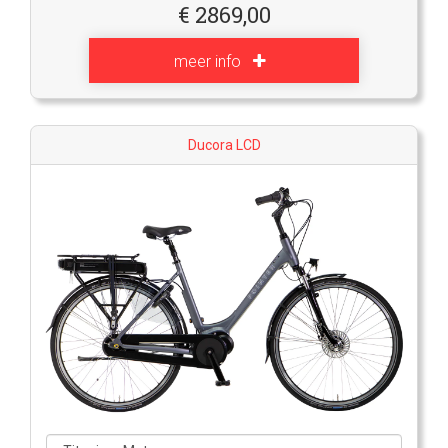
€
2869,00
meer info
Ducora LCD