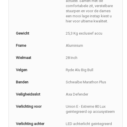
actueel. Samen met de
comfortabele zit, verstelbare
stuurpen en voor de dames
een mooi lage instap kiest u
hier voor ultieme kwaliteit.
Gewicht
25,3 Kg exclusief accu
Frame
Aluminium
Wielmaat
28 Inch
Velgen
Ryde Alu Big Bull
Banden
Schwalbe Marathon Plus
Veiligheidsslot
Axa Defender
Verlichting voor
Union E - Extreme 80 Lux
geintegreerd op accusysteem
Verlichting achter
LED achterlicht geintegreerd