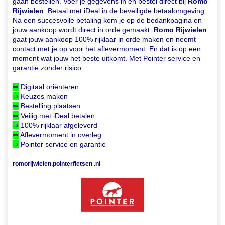
gaan bestellen. Voer je gegevens in en bestel direct bij
Romo
Rijwielen
. Betaal met iDeal in de beveiligde betaalomgeving.
Na een succesvolle betaling kom je op de bedankpagina en
jouw aankoop wordt direct in orde gemaakt.
Romo Rijwielen
gaat jouw aankoop 100% rijklaar in orde maken en neemt
contact met je op voor het aflevermoment. En dat is op een
moment wat jouw het beste uitkomt. Met Pointer service en
garantie zonder risico.
⇒
Digitaal oriënteren
⇒
Keuzes maken
⇒
Bestelling plaatsen
⇒
Veilig met iDeal betalen
⇒
100% rijklaar afgeleverd
⇒
Aflevermoment in overleg
⇒
Pointer service en garantie
romorijwielen.pointerfietsen .nl