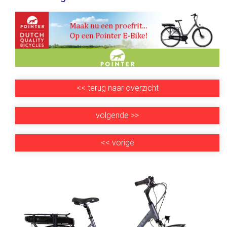
<<
terug naar overzicht
volgende
>>
<<
vorige