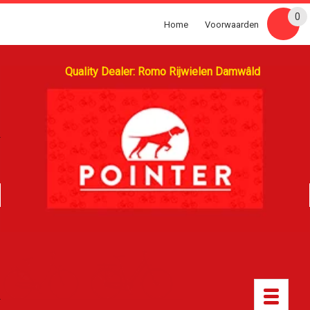
0
Home
Voorwaarden
Quality Dealer: Romo Rijwielen Damwâld
Toggle
navigatio