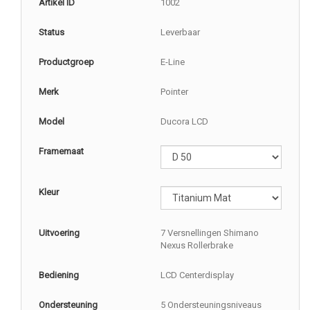
Artikel ID
1002
Status
Leverbaar
Productgroep
E-Line
Merk
Pointer
Model
Ducora LCD
Framemaat
Kleur
Uitvoering
7 Versnellingen Shimano
Nexus Rollerbrake
Bediening
LCD Centerdisplay
Ondersteuning
5 Ondersteuningsniveaus