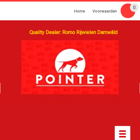
0
Home
Voorwaarden
Quality Dealer: Romo Rijwielen Damwâld
Toggle
navigatio