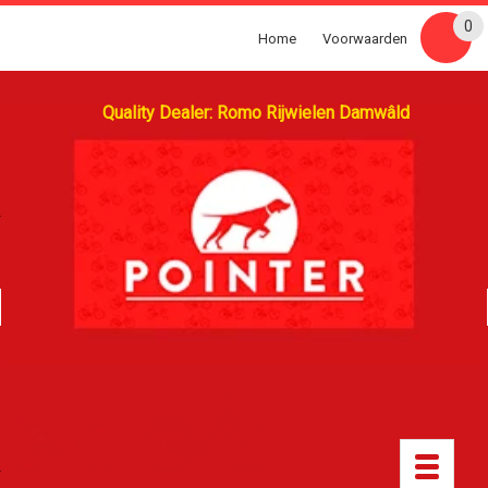
0
Home
Voorwaarden
Quality Dealer: Romo Rijwielen Damwâld
Toggle
navigatio