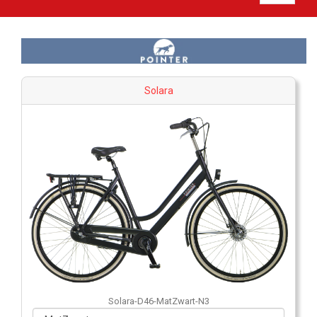
Solara
Solara-D46-MatZwart-N3