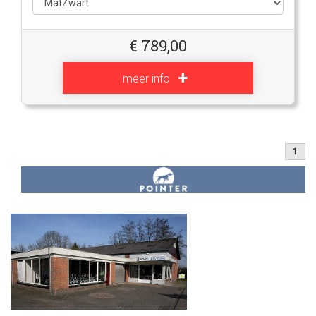
€
789,00
meer info
1