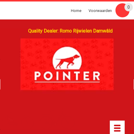
0
Home
Voorwaarden
Quality Dealer: Romo Rijwielen Damwâld
Toggle
navigatio