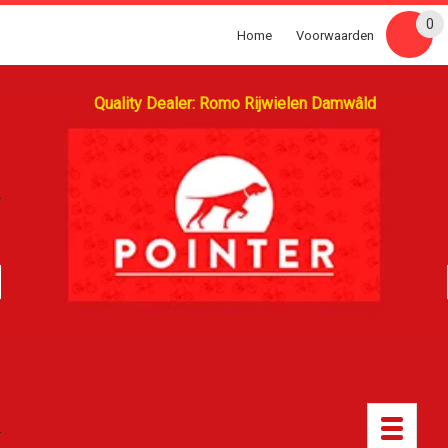
0
Home
Voorwaarden
Quality Dealer: Romo Rijwielen Damwâld
Toggle
navigatio