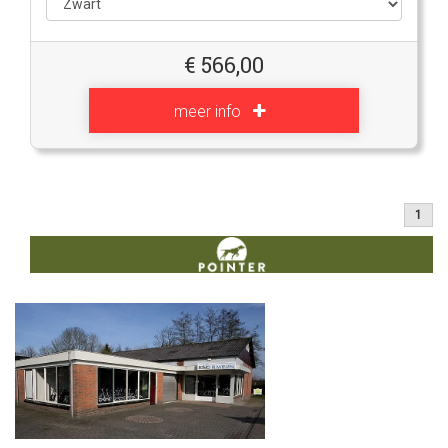
€
566,00
meer info
1