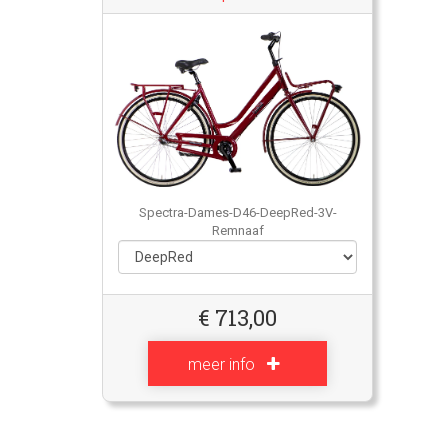
Spectra-Dames-D46-DeepRed-3V-
Remnaaf
€
713,00
meer info