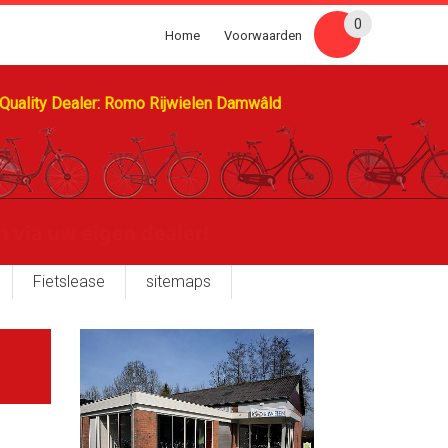
0
Home
Voorwaarden
Quality Dealer: Romo Rijwielen Damwâld
Fietslease
sitemaps