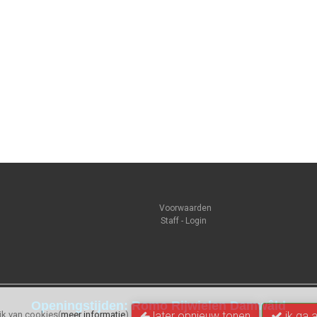
Voorwaarden
Staff - Login
Openingstijden: Romo Rijwielen Damwâld
later opnieuw tonen
ik ga 
k van cookies(
meer informatie
)