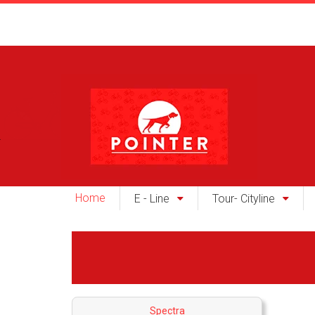
Home
E - Line
Tour- Cityline
Spectra