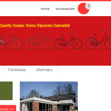
0
Home
Voorwaarden
Quality Dealer: Romo Rijwielen Damwâld
Fietslease
sitemaps
gende
>>