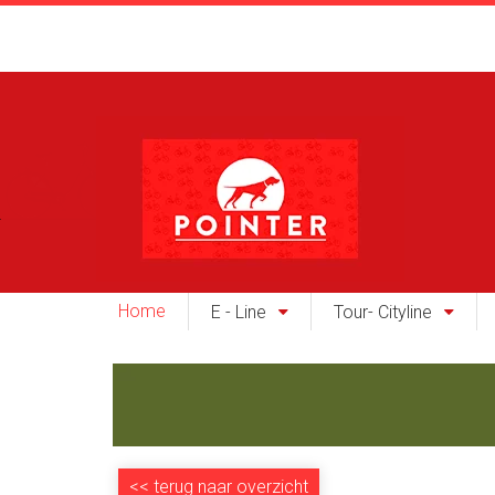
Home
E - Line
Tour- Cityline
<<
terug naar overzicht