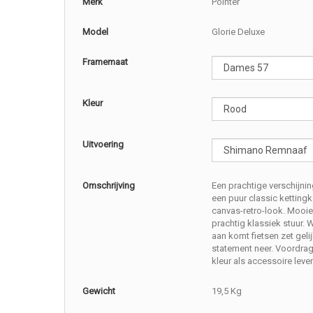
Merk
Pointer
Model
Glorie Deluxe
Framemaat
Kleur
Uitvoering
Omschrijving
Een prachtige verschijni
een puur classic kettingk
canvas-retro-look. Mooie 
prachtig klassiek stuur. 
aan komt fietsen zet geli
statement neer. Voordrag
kleur als accessoire lever
Gewicht
19,5 Kg