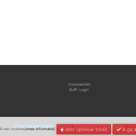
Voorwaarden
Staff - Login
Openingstijden: Romo Rijwielen Damwâld
later opnieuw tonen
ik ga 
k van cookies(
meer informatie
)