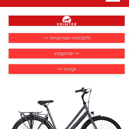
<<
terug naar overzicht
volgende
>>
<<
vorige