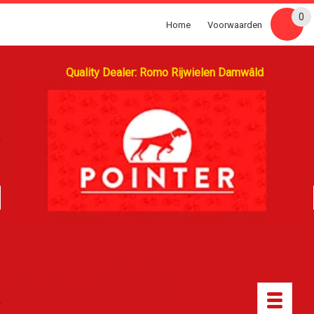
0
Home
Voorwaarden
Quality Dealer: Romo Rijwielen Damwâld
Toggle
navigatio