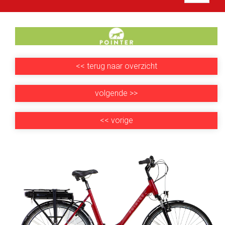
<<
terug naar overzicht
volgende
>>
<<
vorige