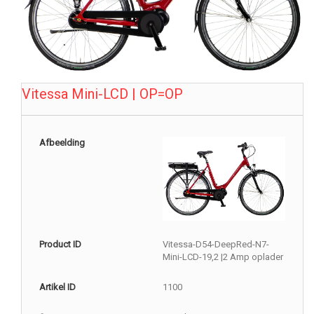
Vitessa Mini-LCD | OP=OP
Afbeelding
Product ID
Vitessa-D54-DeepRed-N7-
Mini-LCD-19,2 |2 Amp oplader
Artikel ID
1100