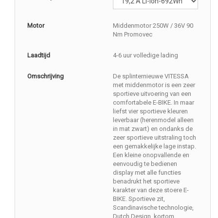
Motor
Middenmotor 250W / 36V 90
Nm Promovec
Laadtijd
4-6 uur volledige lading
Omschrijving
De splinternieuwe VITESSA
met middenmotor is een zeer
sportieve uitvoering van een
comfortabele E-BIKE. In maar
liefst vier sportieve kleuren
leverbaar (herenmodel alleen
in mat zwart) en ondanks de
zeer sportieve uitstraling toch
een gemakkelijke lage instap.
Een kleine onopvallende en
eenvoudig te bedienen
display met alle functies
benadrukt het sportieve
karakter van deze stoere E-
BIKE. Sportieve zit,
Scandinavische technologie,
Dutch Design, kortom