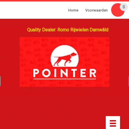
0
Home
Voorwaarden
Quality Dealer: Romo Rijwielen Damwâld
Toggle
navigatio