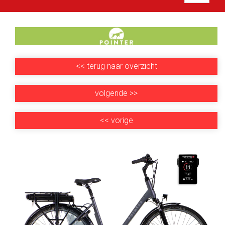
<<
terug naar overzicht
volgende
>>
<<
vorige