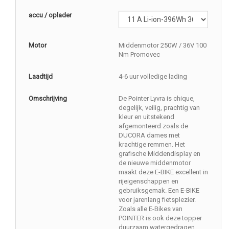
accu / oplader
Motor
Middenmotor 250W / 36V 100
Nm Promovec
Laadtijd
4-6 uur volledige lading
Omschrijving
De Pointer Lyvra is chique,
degelijk, veilig, prachtig van
kleur en uitstekend
afgemonteerd zoals de
DUCORA dames met
krachtige remmen. Het
grafische Middendisplay en
de nieuwe middenmotor
maakt deze E-BIKE excellent in
rijeigenschappen en
gebruiksgemak. Een E-BIKE
voor jarenlang fietsplezier.
Zoals alle E-Bikes van
POINTER is ook deze topper
duurzaam watergedragen