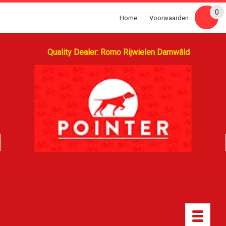
0
Home
Voorwaarden
Quality Dealer: Romo Rijwielen Damwâld
Toggle
navigatio