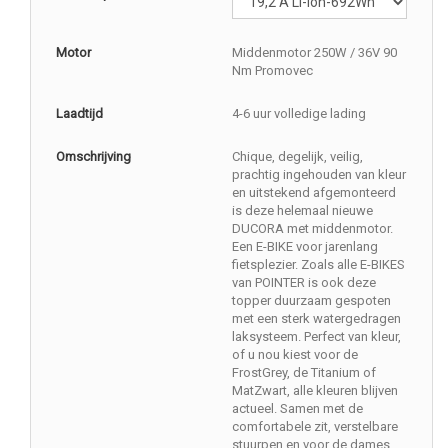
Motor
Middenmotor 250W / 36V 90
Nm Promovec
Laadtijd
4-6 uur volledige lading
Omschrijving
Chique, degelijk, veilig,
prachtig ingehouden van kleur
en uitstekend afgemonteerd
is deze helemaal nieuwe
DUCORA met middenmotor.
Een E-BIKE voor jarenlang
fietsplezier. Zoals alle E-BIKES
van POINTER is ook deze
topper duurzaam gespoten
met een sterk watergedragen
laksysteem. Perfect van kleur,
of u nou kiest voor de
FrostGrey, de Titanium of
MatZwart, alle kleuren blijven
actueel. Samen met de
comfortabele zit, verstelbare
stuurpen en voor de dames