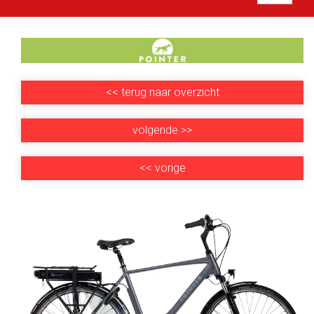
<<
terug naar overzicht
volgende
>>
<<
vorige