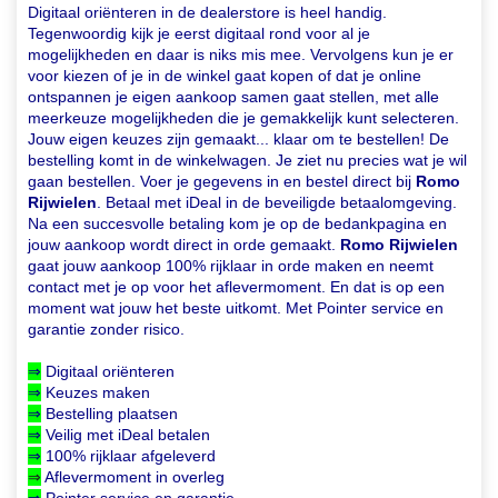
Digitaal oriënteren in de dealerstore is heel handig.
Tegenwoordig kijk je eerst digitaal rond voor al je
mogelijkheden en daar is niks mis mee. Vervolgens kun je er
voor kiezen of je in de winkel gaat kopen of dat je online
ontspannen je eigen aankoop samen gaat stellen, met alle
meerkeuze mogelijkheden die je gemakkelijk kunt selecteren.
Jouw eigen keuzes zijn gemaakt... klaar om te bestellen! De
bestelling komt in de winkelwagen. Je ziet nu precies wat je wil
gaan bestellen. Voer je gegevens in en bestel direct bij
Romo
Rijwielen
. Betaal met iDeal in de beveiligde betaalomgeving.
Na een succesvolle betaling kom je op de bedankpagina en
jouw aankoop wordt direct in orde gemaakt.
Romo Rijwielen
gaat jouw aankoop 100% rijklaar in orde maken en neemt
contact met je op voor het aflevermoment. En dat is op een
moment wat jouw het beste uitkomt. Met Pointer service en
garantie zonder risico.
⇒
Digitaal oriënteren
⇒
Keuzes maken
⇒
Bestelling plaatsen
⇒
Veilig met iDeal betalen
⇒
100% rijklaar afgeleverd
⇒
Aflevermoment in overleg
⇒
Pointer service en garantie