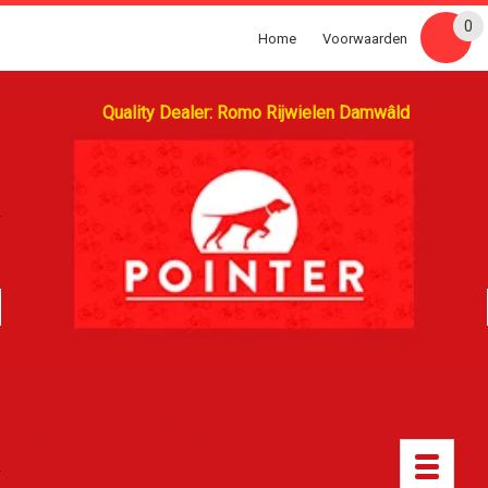
0
Home
Voorwaarden
Quality Dealer: Romo Rijwielen Damwâld
Toggle
navigatio