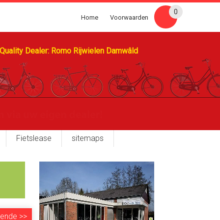
0
Home
Voorwaarden
Quality Dealer: Romo Rijwielen Damwâld
Fietslease
sitemaps
gende
>>