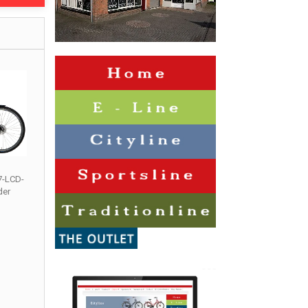
7-LCD-
der