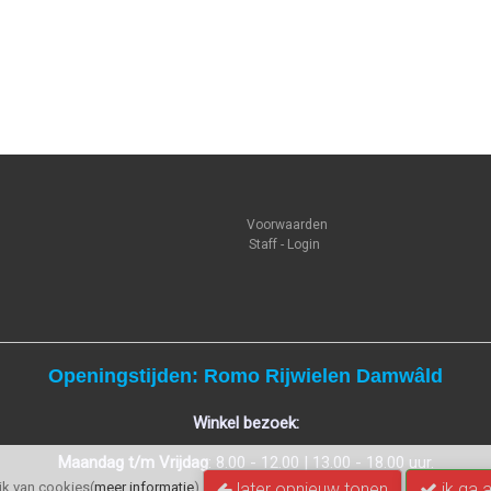
Voorwaarden
Staff - Login
Openingstijden: Romo Rijwielen Damwâld
Winkel bezoek:
Maandag t/m Vrijdag
: 8.00 - 12.00 | 13.00 - 18.00 uur.
later opnieuw tonen
ik ga 
k van cookies(
meer informatie
)