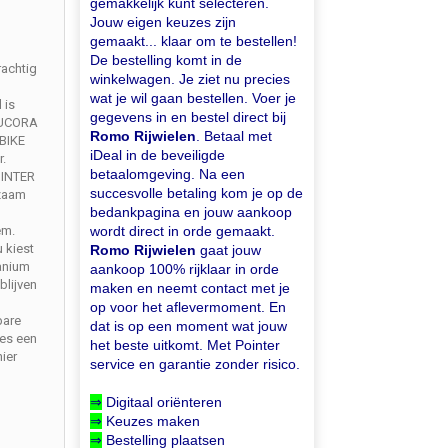
gemakkelijk kunt selecteren.
Jouw eigen keuzes zijn
gemaakt... klaar om te bestellen!
De bestelling komt in de
rachtig
winkelwagen. Je ziet nu precies
wat je wil gaan bestellen. Voer je
 is
gegevens in en bestel direct bij
DUCORA
Romo Rijwielen
. Betaal met
BIKE
iDeal in de beveiligde
r.
betaalomgeving. Na een
OINTER
succesvolle betaling kom je op de
rzaam
bedankpagina en jouw aankoop
wordt direct in orde gemaakt.
em.
u kiest
Romo Rijwielen
gaat jouw
tanium
aankoop 100% rijklaar in orde
blijven
maken en neemt contact met je
op voor het aflevermoment. En
bare
dat is op een moment wat jouw
es een
het beste uitkomt. Met Pointer
ier
service en garantie zonder risico.
⇒
Digitaal oriënteren
⇒
Keuzes maken
⇒
Bestelling plaatsen