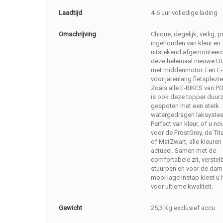
Laadtijd
4-6 uur volledige lading
Omschrijving
Chique, degelijk, veilig, p
ingehouden van kleur en
uitstekend afgemonteerd
deze helemaal nieuwe 
met middenmotor. Een E-
voor jarenlang fietsplezie
Zoals alle E-BIKES van P
is ook deze topper duu
gespoten met een sterk
watergedragen laksyste
Perfect van kleur, of u no
voor de FrostGrey, de Ti
of MatZwart, alle kleuren 
actueel. Samen met de
comfortabele zit, verstel
stuurpen en voor de dam
mooi lage instap kiest u h
voor ultieme kwaliteit.
Gewicht
25,3 Kg exclusief accu