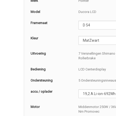
Merk
Pointer
Model
Ducora LCD
Framemaat
Kleur
Uitvoering
7 Versnellingen Shimano
Rollerbrake
Bediening
LCD Centerdisplay
Ondersteuning
5 Ondersteuningsniveau
accu / oplader
Motor
Middenmotor 250W / 36V
Nm Promovec