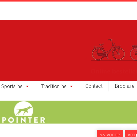
Contact
Brochure
Sportsline
Traditionline
<<
vorige
vol