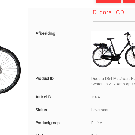
Ducora LCD
Afbeelding
Product ID
Ducora-D54-MatZwart-N
Center-19,2 | 2 Amp opla
Artikel ID
1024
Status
Leverbaar
Productgroep
E-Line