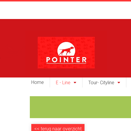
Home
E - Line
Tour- Cityline
<<
terug naar overzicht