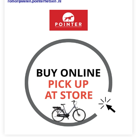
romorijwielen.pointerfietsen .nl