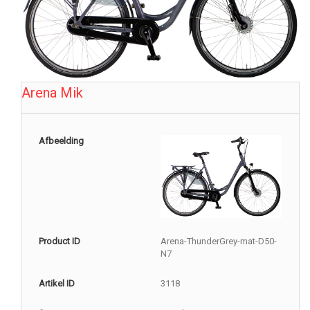
Arena Mik
Afbeelding
Product ID
Arena-ThunderGrey-mat-D50-
N7
Artikel ID
3118