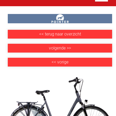
<<
terug naar overzicht
volgende
>>
<<
vorige