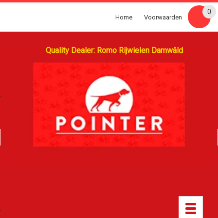
0
Home
Voorwaarden
Quality Dealer: Romo Rijwielen Damwâld
Toggle
navigatio