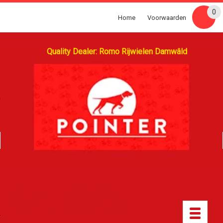
0
Home
Voorwaarden
Quality Dealer: Romo Rijwielen Damwâld
Toggle
navigatio