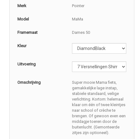
Merk
Pointer
Model
MaMa
Framemaat
Dames 50
Kleur
Uitvoering
Omschrijving
Super mooie Mama fiets,
gemakkelijke lage instap,
stabiele standaard, veilige
verlichting. Kortom: helemaal
klaar om één of twee kleintjes
naar school of crèche te
brengen. Of gewoon even een
middagje toeren door de
buitenlucht. (Gemonteerde
zitjes zijn optioneel).