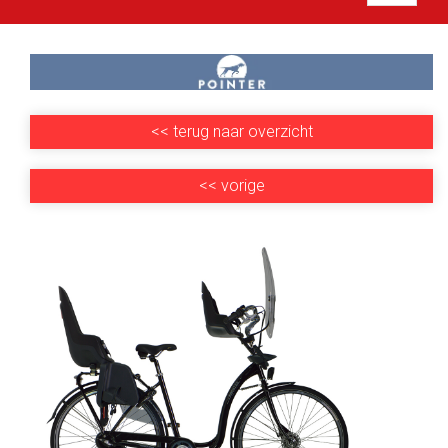
<<
terug naar overzicht
<<
vorige