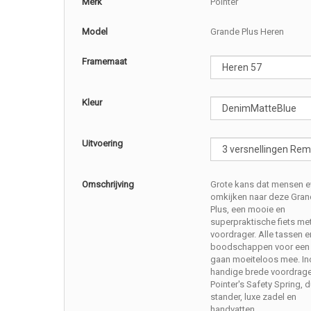
Merk
Pointer
Model
Grande Plus Heren
Framemaat
Kleur
Uitvoering
Omschrijving
Grote kans dat mensen e
omkijken naar deze Gra
Plus, een mooie en
superpraktische fiets met
voordrager. Alle tassen e
boodschappen voor een
gaan moeiteloos mee. Inc
handige brede voordrage
Pointer's Safety Spring, 
stander, luxe zadel en
handvatten.