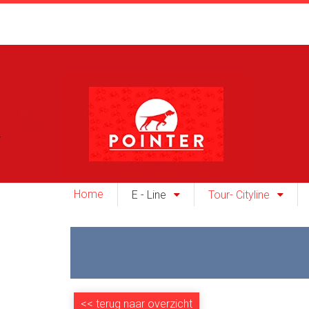
Home
E - Line
Tour- Cityline
<<
terug naar overzicht