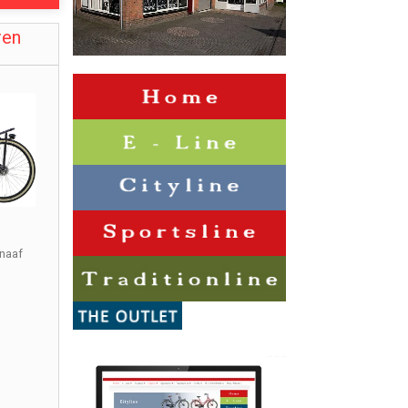
ren
naaf