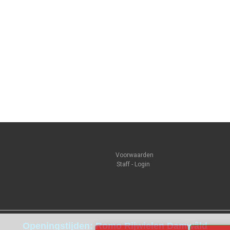
Voorwaarden
Staff - Login
Openingstijden: Romo Rijwielen Damwâld