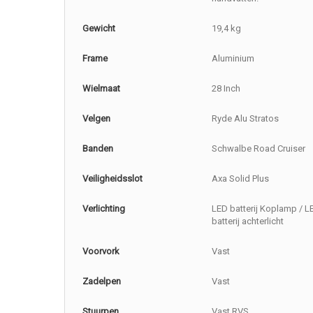
Gewicht
19,4 kg
Frame
Aluminium
Wielmaat
28 Inch
Velgen
Ryde Alu Stratos
Banden
Schwalbe Road Cruiser
Veiligheidsslot
Axa Solid Plus
Verlichting
LED batterij Koplamp / L
batterij achterlicht
Voorvork
Vast
Zadelpen
Vast
Stuurpen
Vast RVS