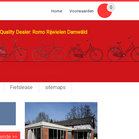
0
Home
Voorwaarden
Quality Dealer: Romo Rijwielen Damwâld
Fietslease
sitemaps
gende
>>