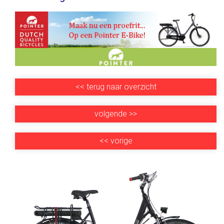
<<
terug naar overzicht
volgende
>>
<<
vorige