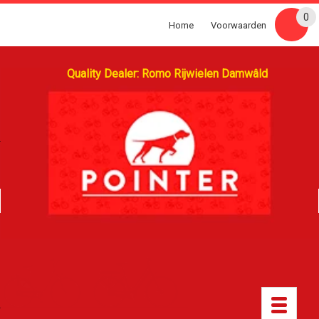
0
Home
Voorwaarden
Quality Dealer: Romo Rijwielen Damwâld
Toggle
navigatio