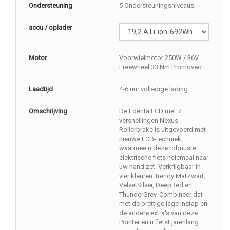
Ondersteuning
5 Ondersteuningsniveaus
accu / oplader
Motor
Voorwielmotor 250W / 36V
Freewheel 33 Nm Promovec
Laadtijd
4-6 uur volledige lading
Omschrijving
De Edenta LCD met 7
versnellingen Nexus
Rollerbrake is uitgevoerd met
nieuwe LCD-techniek,
waarmee u deze robuuste,
elektrische fiets helemaal naar
uw hand zet. Verkrijgbaar in
vier kleuren: trendy MatZwart,
VelvetSilver, DeepRed en
ThunderGrey. Combineer dat
met de prettige lage instap en
de andere extra's van deze
Pointer en u fietst jarenlang