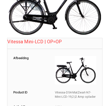
Vitessa Mini-LCD | OP=OP
Afbeelding
Product ID
Vitessa-D54-MatZwart-N7-
Mini-LCD-19,2 |2 Amp oplader