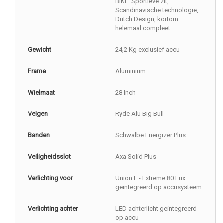
BIKE. Sportieve zit,
Scandinavische technologie,
Dutch Design, kortom
helemaal compleet.
Gewicht
24,2 Kg exclusief accu
Frame
Aluminium
Wielmaat
28 Inch
Velgen
Ryde Alu Big Bull
Banden
Schwalbe Energizer Plus
Veiligheidsslot
Axa Solid Plus
Verlichting voor
Union E - Extreme 80 Lux
geintegreerd op accusysteem
Verlichting achter
LED achterlicht geintegreerd
op accu