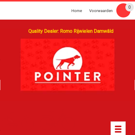
0
Home
Voorwaarden
Quality Dealer: Romo Rijwielen Damwâld
Toggle
navigatio