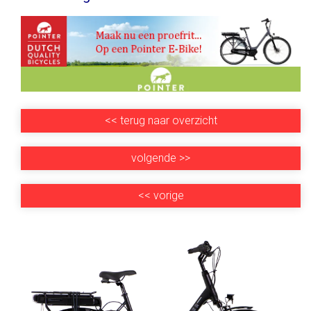
<<
terug naar overzicht
volgende
>>
<<
vorige