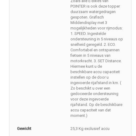
Zoals alle E-Bikes van
POINTER is ook deze topper
duurzaam watergedragen
gespoten. Grafisch
Middendisplay met 3
mogelijkheden voor rijmodus:
1. SPEED. Ingestelde
ondersteuning in 5 niveaus op
snelheid geregeld. 2. ECO.
Comfortabel en ontspannen
fietsen in 5 niveaus van
motorkracht. 3. SET Distance.
Hiermee kunt u de
beschikbare accu capaciteit
instellen op de door u
ingevoerde rijafstand in km. (
Zo beschikt u over een
gedoceerde ondersteuning
voor deze ingevoerde
rijafstand. Op de beschikbare
accu capaciteit van dat
moment.)
Gewicht
25,3 Kg exclusief accu