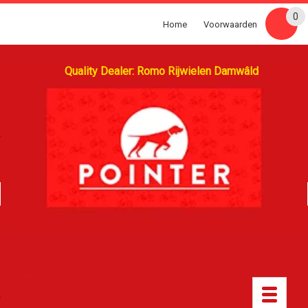
0
Home
Voorwaarden
Quality Dealer: Romo Rijwielen Damwâld
Toggle
navigatio