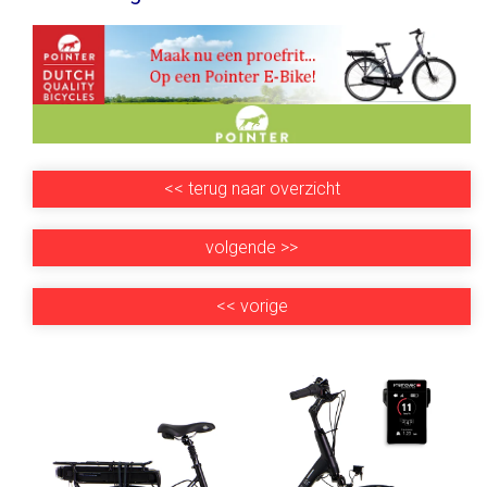
<<
terug naar overzicht
volgende
>>
<<
vorige