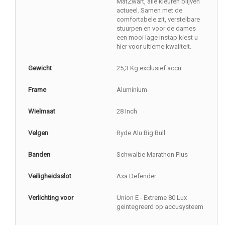
MatZwart, alle kleuren blijven
actueel. Samen met de
comfortabele zit, verstelbare
stuurpen en voor de dames
een mooi lage instap kiest u
hier voor ultieme kwaliteit.
Gewicht
25,3 Kg exclusief accu
Frame
Aluminium
Wielmaat
28 Inch
Velgen
Ryde Alu Big Bull
Banden
Schwalbe Marathon Plus
Veiligheidsslot
Axa Defender
Verlichting voor
Union E - Extreme 80 Lux
geintegreerd op accusysteem