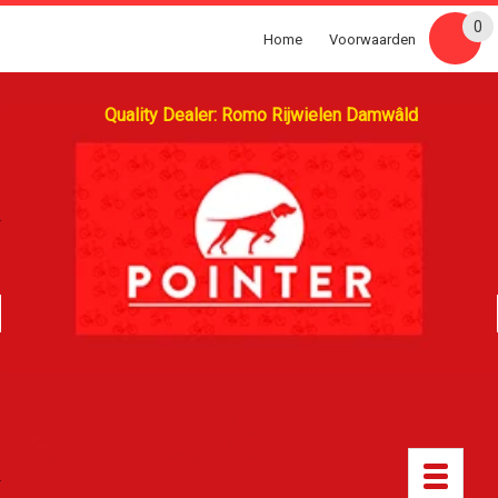
0
Home
Voorwaarden
Quality Dealer: Romo Rijwielen Damwâld
Toggle
navigatio