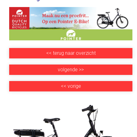
<<
terug naar overzicht
volgende
>>
<<
vorige