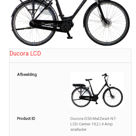
Ducora LCD
Afbeelding
Product ID
Ducora-D50-MatZwart-N7-
LCD-Center-19,2 | 4 Amp
snellader